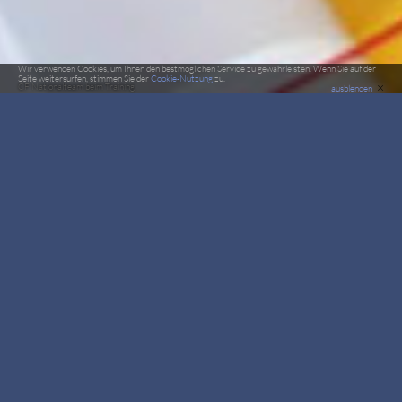
Wir verwenden Cookies, um Ihnen den bestmöglichen Service zu gewährleisten. Wenn Sie auf der
Seite weitersurfen, stimmen Sie der
Cookie-Nutzung
zu.
×
CF Nationalteam beim Training
ausblenden
CF Sequenz & Rotation
Formationen
am geöffneten
Fallschirm
Der freie Fall spielt beim
Kappenformationsspringen keine
Rolle. Die Springer öffnen ihre
Fallschirme unmittelbar nach
Verlassen des Flugzeuges, damit sie
sofort mit der Arbeit am geöffneten
Schirm beginnen können. Die Fallschirme verfügen über die
erforderlichen Flugeigenschaften, mit denen ein präzises und
sicheres Manövrieren im Verhältnis zu anderen Fallschirmen
möglich ist.