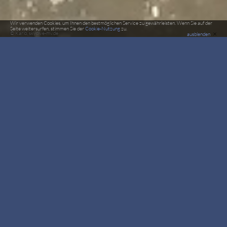
Wir verwenden Cookies, um Ihnen den bestmöglichen Service zu gewährleisten. Wenn Sie auf der
Seite weitersurfen, stimmen Sie der
Cookie-Nutzung
zu.
×
© Karlo, skydive-mv.de
ausblenden
FS 4er
Vier Fallschirmspringer in Formation
Das 4er-Formationsteam verlässt
gemeinsam das Luftfahrzeug, in dem
Moment beginnt die 35 dauernde
Arbeitszeit. Danach trennt sich das
Team und öffnet den Fallschirm in
sicherer Höhe sowie in sicherer
Entfernung voneinander.
Ein Wettkampfsprung in der "offenen Klasse" besteht aus einer
Sequenz von fünf bis sechs Formationen, die aus einem
vorgegebenen Pool in zufälliger Reihenfolge gelost werden.
Diese Sequenz gilt es innerhalb der Arbeitszeit so häufig wie
möglich in der gelosten Reihenfolge zu wiederholen. Jede
vollständig gezeigte Formation ergibt dabei einen Punkt. Der