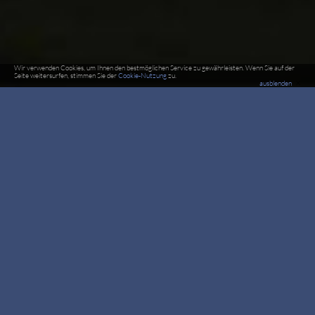
Wir verwenden Cookies, um Ihnen den bestmöglichen Service zu gewährleisten. Wenn Sie auf der
Seite weitersurfen, stimmen Sie der
Cookie-Nutzung
zu.
×
ausblenden
DM2017 Teilnehmer Team
Paranodon 8-Way
FS 8er Team
Einsteiger
Teamchef Robert Trögele
Team
Alexander Prendinger
Robert Trögele