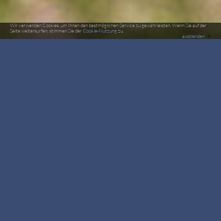
Wir verwenden Cookies, um Ihnen den bestmöglichen Service zu gewährleisten. Wenn Sie auf der
Seite weitersurfen, stimmen Sie der
Cookie-Nutzung
zu.
×
ausblenden
Deutsche Meisterschaft im Fallschirmspringen 2017
ERGEBNISSE
NACHLESE LIVEBERICHT
ALLE BILDER
26. August bis 1. September 2017 beim FSC Mecklenburg e.V.
am Flugplatz Neustadt-Glewe
MeightO