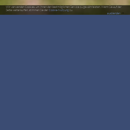
Wir verwenden Cookies, um Ihnen den bestmöglichen Service zu gewährleisten. Wenn Sie auf der
Seite weitersurfen, stimmen Sie der
Cookie-Nutzung
zu.
×
ausblenden
Deutsche Meisterschaft im Fallschirmspringen 2017
ERGEBNISSE
NACHLESE LIVEBERICHT
ALLE BILDER
26. August bis 1. September 2017 beim FSC Mecklenburg e.V.
am Flugplatz Neustadt-Glewe
Skifahren, nur Drinnen
auf der A24/ Richtung